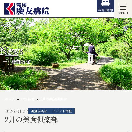
空床情報
MENU
News
お知らせ
ホーム
お知らせ
2月の美食倶楽部
2026.01.27
美食倶楽部
イベント情報
2月の美食倶楽部