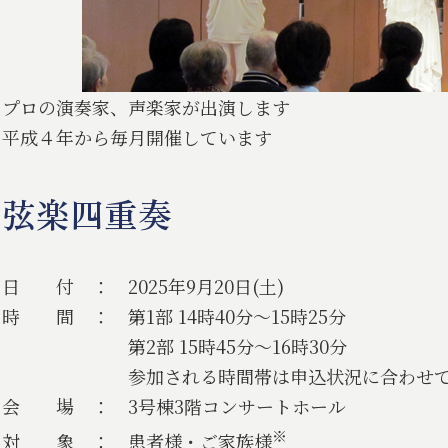
プロの演奏家、声楽家が出演します
平成４年から毎月開催しています
弦楽四重奏
日 付 ： 2025年9月20日(土)
時 間 ： 第1部 14時40分～15時25分
第2部 15時45分～16時30分
参加される時間帯は申込状況に合わせて調整
会 場 ： 3号棟3階コンサートホール
※
対 象 ： 患者様・ご家族様