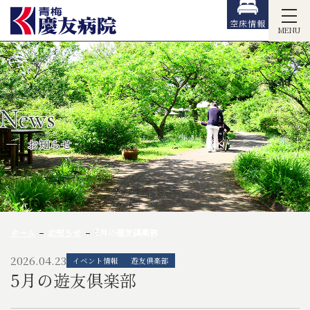
空床情報
MENU
News
お知らせ
ホーム
お知らせ
5月の遊友倶楽部
2026.04.23
イベント情報
遊友倶楽部
5月の遊友倶楽部