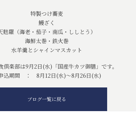
特製つけ蕎麦
鰻ざく
天麩羅（海老・茄子・南瓜・ししとう）
海鮮太巻・鉄火巻
水羊羹とシャインマスカット
食倶楽部は9月2日(水)「国産牛カツ御膳」です。
申込期間 ： 8月12日(水)～8月26日(水)
ブログ一覧に戻る