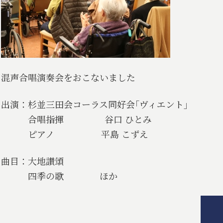
混声合唱演奏会をおこないました
出演：杉並三田会コーラス同好会｢ヴィエント｣
合唱指揮 谷口 ひとみ
ピアノ 平島 こずえ
曲目：大地讃頌
四季の歌 ほか