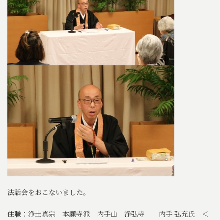
法話会をおこないました。
住職：浄土真宗 本願寺派 内手山 浄弘寺 内手 弘充氏 ＜